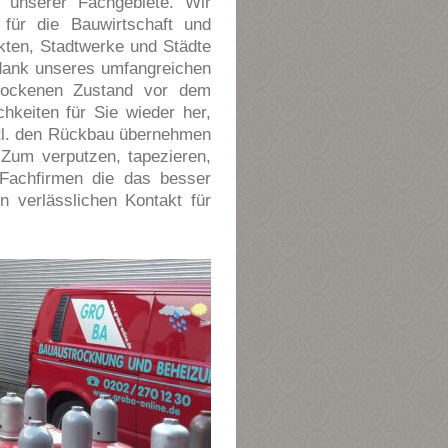
 unserer Fachgebiete. Wir
für die Bauwirtschaft und
ekten, Stadtwerke und Städte
dank unseres umfangreichen
trockenen Zustand vor dem
hkeiten für Sie wieder her,
vtl. den Rückbau übernehmen
Zum verputzen, tapezieren,
s Fachfirmen die das besser
n verlässlichen Kontakt für