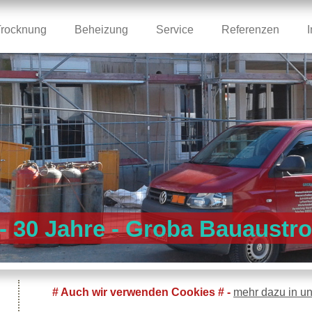
Trocknung
Beheizung
Service
Referenzen
 - 30 Jahre - Groba Bauaus
# Auch wir verwenden Cookies # -
mehr dazu in u